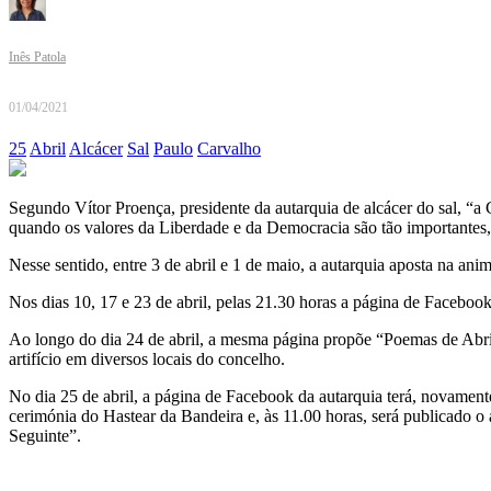
Inês Patola
01/04/2021
25
Abril
Alcácer
Sal
Paulo
Carvalho
Segundo Vítor Proença, presidente da autarquia de alcácer do sal, 
quando os valores da Liberdade e da Democracia são tão importantes
Nesse sentido, entre 3 de abril e 1 de maio, a autarquia aposta na ani
Nos dias 10, 17 e 23 de abril, pelas 21.30 horas a página de Facebo
Ao longo do dia 24 de abril, a mesma página propõe “Poemas de Abril
artifício em diversos locais do concelho.
No dia 25 de abril, a página de Facebook da autarquia terá, novamente
cerimónia do Hastear da Bandeira e, às 11.00 horas, será publicado o 
Seguinte”.