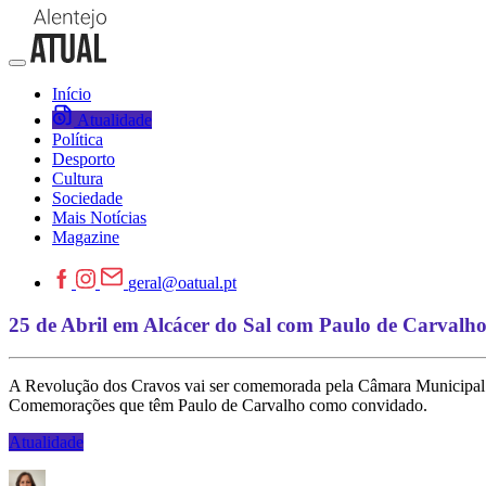
Início
Atualidade
Política
Desporto
Cultura
Sociedade
Mais Notícias
Magazine
geral@oatual.pt
25 de Abril em Alcácer do Sal com Paulo de Carvalh
A Revolução dos Cravos vai ser comemorada pela Câmara Municipal d
Comemorações que têm Paulo de Carvalho como convidado.
Atualidade