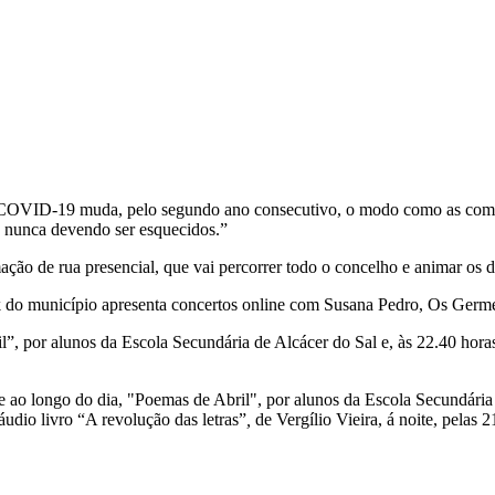
“a COVID-19 muda, pelo segundo ano consecutivo, o modo como as come
, nunca devendo ser esquecidos.”
mação de rua presencial, que vai percorrer todo o concelho e animar os d
ok do município apresenta concertos online com Susana Pedro, Os Germe
”, por alunos da Escola Secundária de Alcácer do Sal e, às 22.40 hor
 ao longo do dia, "Poemas de Abril", por alunos da Escola Secundária d
áudio livro “A revolução das letras”
,
de Vergílio Vieira, á noite, pelas