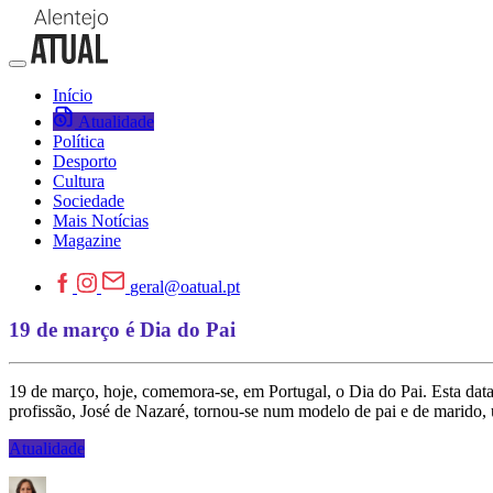
Início
Atualidade
Política
Desporto
Cultura
Sociedade
Mais Notícias
Magazine
geral@oatual.pt
19 de março é Dia do Pai
19 de março, hoje, comemora-se, em Portugal, o Dia do Pai. Esta dat
profissão, José de Nazaré, tornou-se num modelo de pai e de marido, 
Atualidade