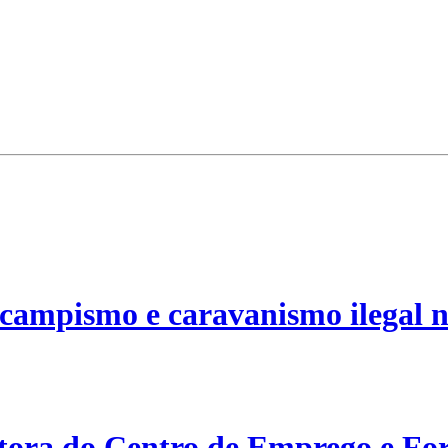
campismo e caravanismo ilegal n
etora do Centro de Emprego e For