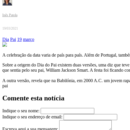
Inês Patola
19/03/2021
Dia
Pai
19
março
A celebração da data varia de país para país. Além de Portugal, tamb
Sobre a origem do Dia do Pai existem duas versões, uma diz que teve
que sentia pelo seu pai, William Jackson Smart. A festa foi ficando c
A outra versão, revela que na Babilónia, em 2000 A.C. um jovem rap
pai
Comente esta notícia
Indique o seu nome:
Indique o seu endereço de email:
Escreva aqui a sua mensagem: