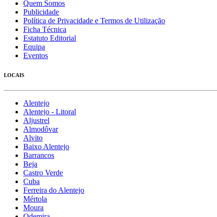
Quem Somos
Publicidade
Política de Privacidade e Termos de Utilização
Ficha Técnica
Estatuto Editorial
Equipa
Eventos
LOCAIS
Alentejo
Alentejo - Litoral
Aljustrel
Almodôvar
Alvito
Baixo Alentejo
Barrancos
Beja
Castro Verde
Cuba
Ferreira do Alentejo
Mértola
Moura
Odemira