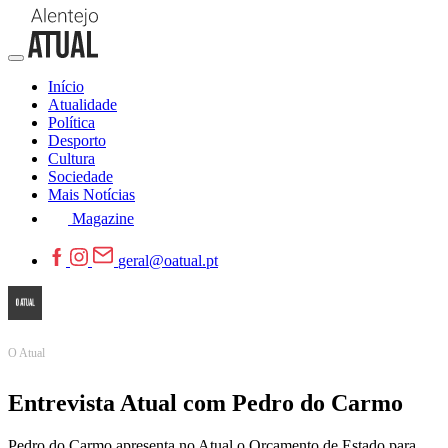
Início
Atualidade
Política
Desporto
Cultura
Sociedade
Mais Notícias
Magazine
geral@oatual.pt
O Atual
Entrevista Atual com Pedro do Carmo
Pedro do Carmo apresenta no Atual o Orçamento de Estado para