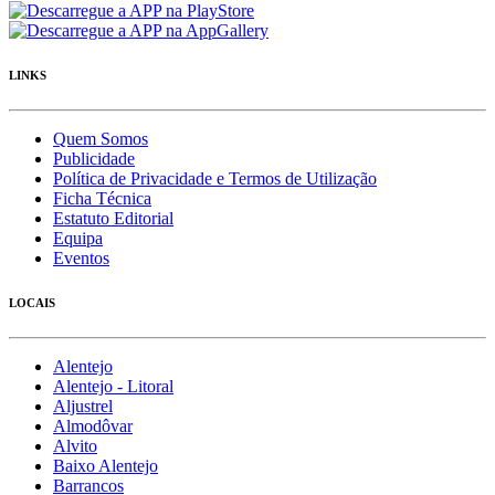
LINKS
Quem Somos
Publicidade
Política de Privacidade e Termos de Utilização
Ficha Técnica
Estatuto Editorial
Equipa
Eventos
LOCAIS
Alentejo
Alentejo - Litoral
Aljustrel
Almodôvar
Alvito
Baixo Alentejo
Barrancos